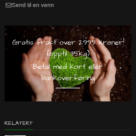
Send til en venn
Gratis frakt over 2999 kroner!
(opptil 35kg)
Betal med kort eller
bankoverføring
RELATERT