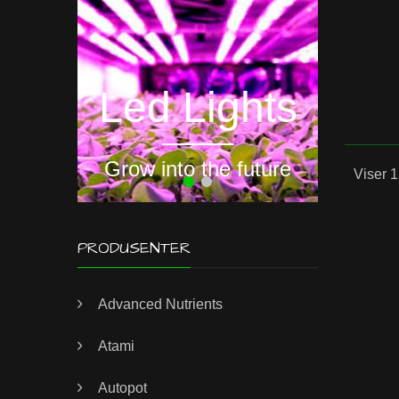
Hyd
Led Lights
Grow into the future
Viser 1
PRODUSENTER
Advanced Nutrients
Atami
Autopot