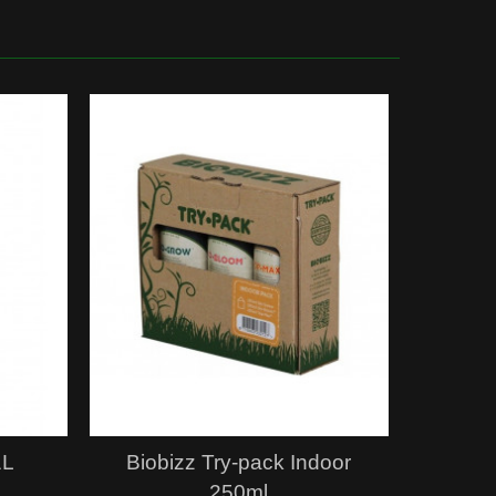
Hurtigvisning
1L
Biobizz Try-pack Indoor
250ml