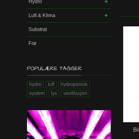
Hydro
Luft & Klima
Substrat
Frø
POPULÆRE TAGGER
hydro
luft
hydroponisk
system
lys
ventilasjon
Bi