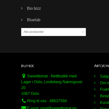
Bio bizz
Bluelab
Alle prodsenter
BUTIKK
INFORM
Sweettomat - Nettbutikk med
Salgs
Lager i Oslo, Lindeberg Næringsvei
Om o
20
Frakt
1067 Oslo
Betal
Ring til oss :
48637594
Kunde
E-post:
post@sweettomat.no