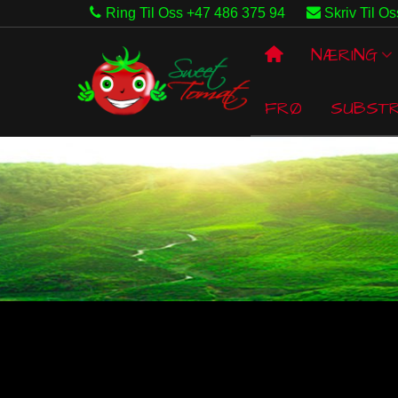
Ring Til Oss +47 486 375 94
Skriv Til Os
NÆRING
FRØ
SUBST