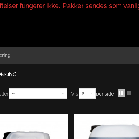
telser fungerer ikke. Pakker sendes som vanli
ring
ÆRING
etter
--
Vis
9
per side