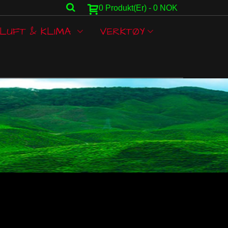
0
Produkt(er)
-
0 NOK
LUFT & KLIMA
VERKTØY