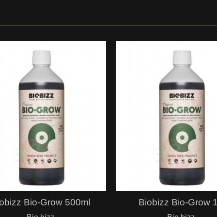
Hurtigvisning
Hurtigvisning
obizz Bio-Grow 500ml
Biobizz Bio-Grow 