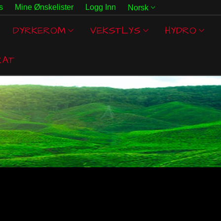
s
Mine Ønskelister
Logg Inn
Norsk
DYRKEROM
VEKSTLYS
HYDRO
RAT