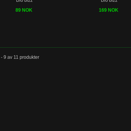
Bio bizz
Bio bizz
roponic
89 NOK
169 NOK
Grow
 - 9 av 11 produkter