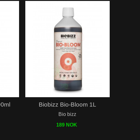
Hurtigvisning
00ml
Biobizz Bio-Bloom 1L
Bio bizz
189 NOK