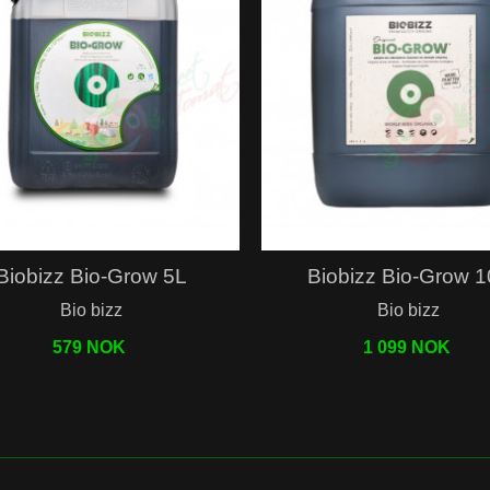
Hurtigvisning
Hurtigvisning
Biobizz Bio-Grow 5L
Biobizz Bio-Grow 
Bio bizz
Bio bizz
579 NOK
1 099 NOK