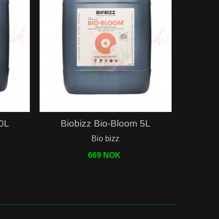
Hurtigvisning
10L
Biobizz Bio-Bloom 5L
Bio bizz
669 NOK