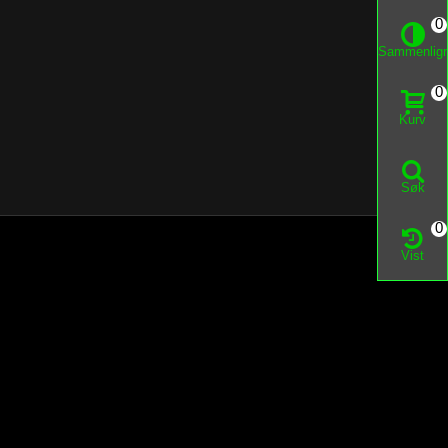
0
Sammenlig
0
Kurv
Søk
0
Vist