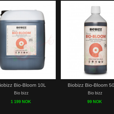
Hurtigvisning
Hurtigvisning
iobizz Bio-Bloom 10L
Biobizz Bio-Bloom 5
Bio bizz
Bio bizz
1 199 NOK
99 NOK