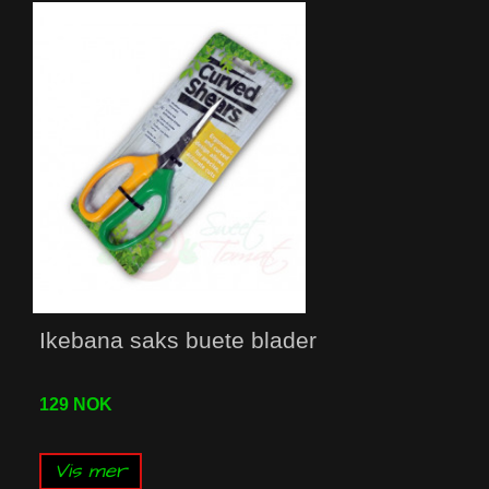
Ikebana saks buete blader
129 NOK
Vis mer