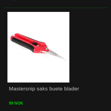
Mastersnip saks buete blader
99 NOK