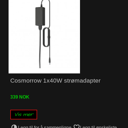
Cosmorrow 1x40W strømadapter
339 NOK
Vis mer
Legg til for å sammenligne
Legg til ønskeliste