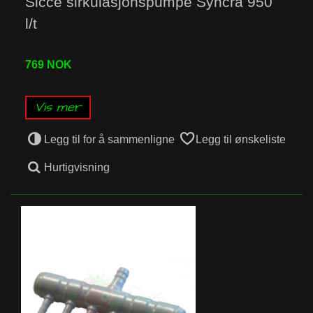
Sicce sirkulasjonspumpe Syncra 950
l/t
769 NOK
Vis mer
Legg til for å sammenligne
Legg til ønskeliste
Hurtigvisning