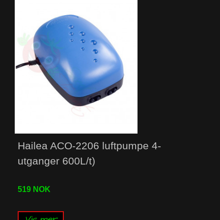
Hailea ACO-2206 luftpumpe 4-
utganger 600L/t)
519 NOK
Vis mer