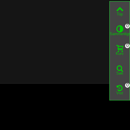
Top
0
Sammenlig
0
Kurv
Søk
0
Vist