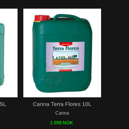
Hurtigvisning
 5L
Canna Terra Flores 10L
Canna
1 099 NOK