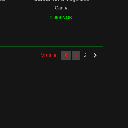
Canna
1 099 NOK
Vis alle
1
2