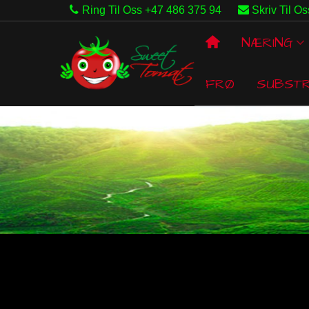
Ring Til Oss +47 486 375 94
Skriv Til Os
NÆRING
FRØ
SUBST