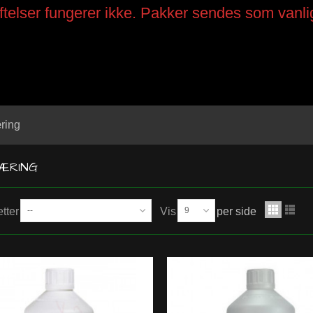
telser fungerer ikke. Pakker sendes som vanli
ring
ÆRING
etter
--
Vis
9
per side