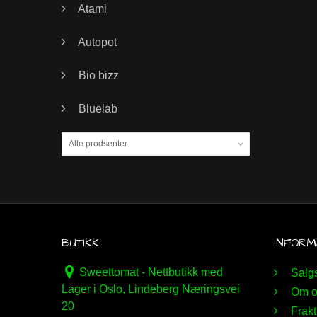
Atami
Autopot
Bio bizz
Bluelab
Alle prodsenter
BUTIKK
INFORM
Sweettomat - Nettbutikk med
Salgs
Lager i Oslo, Lindeberg Næringsvei
Om o
20
Frakt