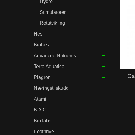
Hydro
Stimulatorer
Rotutvikling
Hesi
Biobizz
Advanced Nutrients
Terra Aquatica
Ca
Plagron
Næringstilskudd
Atami
B.A.C
BioTabs
Ecothrive