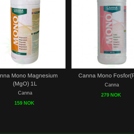
Hurtigvisning
Hurtigvisning
nna Mono Magnesium
Canna Mono Fosfor(P
(MgO) 1L
Canna
Canna
279 NOK
159 NOK