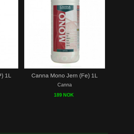
Hurtigvisning
) 1L
Canna Mono Jern (Fe) 1L
Canna
189 NOK