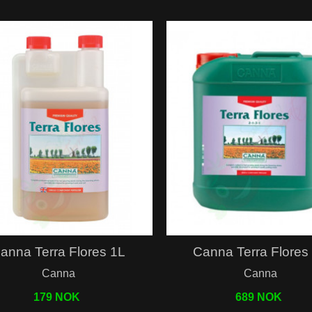
Hurtigvisning
Hurtigvisning
anna Terra Flores 1L
Canna Terra Flores
Canna
Canna
179 NOK
689 NOK