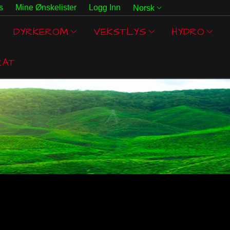
s
Mine Ønskelister
Logg Inn
Norsk
DYRKEROM
VEKSTLYS
HYDRO
RAT