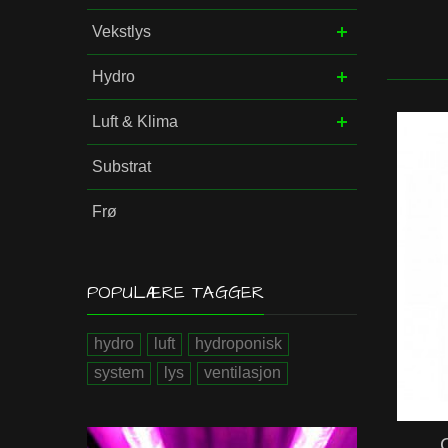
Vekstlys
Hydro
Luft & Klima
Substrat
Frø
POPULÆRE TAGGER
hydro
luft
hydroponisk
system
lys
ventilasjon