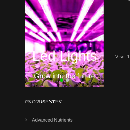
Hyd
Led Lights
Viser 1
Grow into the future
PRODUSENTER
Advanced Nutrients