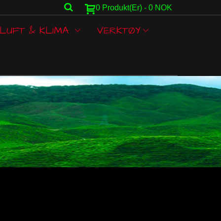
0
Produkt(er)
-
0 NOK
LUFT & KLIMA
VERKTØY