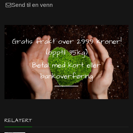
Send til en venn
Gratis frakt over 2999 kroner!
(opptil 35kg)
Betal med kort eller
bankoverføring
RELATERT