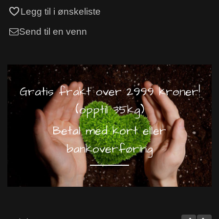
Legg til i ønskeliste
Send til en venn
Gratis frakt over 2999 kroner!
(opptil 35kg)
Betal med kort eller
bankoverføring