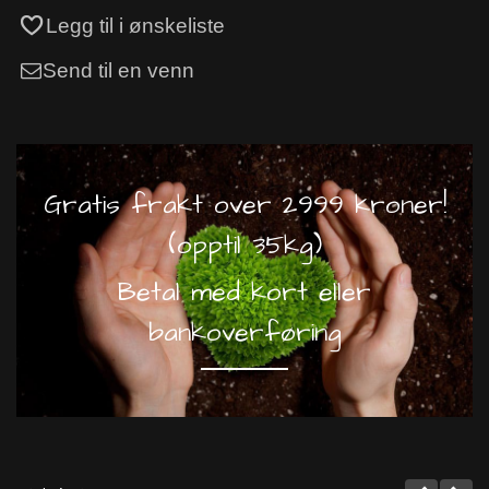
Legg til i ønskeliste
Send til en venn
Gratis frakt over 2999 kroner!
(opptil 35kg)
Betal med kort eller
bankoverføring