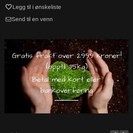
Legg til i ønskeliste
Send til en venn
Gratis frakt over 2999 kroner!
(opptil 35kg)
Betal med kort eller
bankoverføring