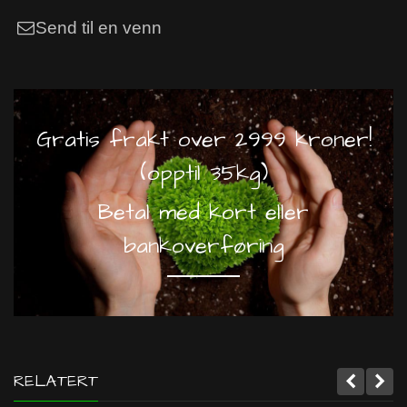
Send til en venn
Gratis frakt over 2999 kroner!
(opptil 35kg)
Betal med kort eller
bankoverføring
RELATERT