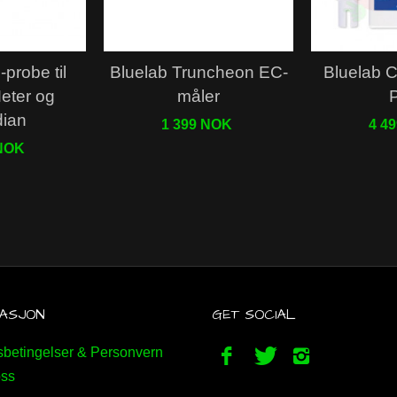
probe til
Bluelab Truncheon EC-
Bluelab 
eter og
måler
ian
1 399 NOK
4 4
 NOK
ASJON
GET SOCIAL
betingelser & Personvern
ss