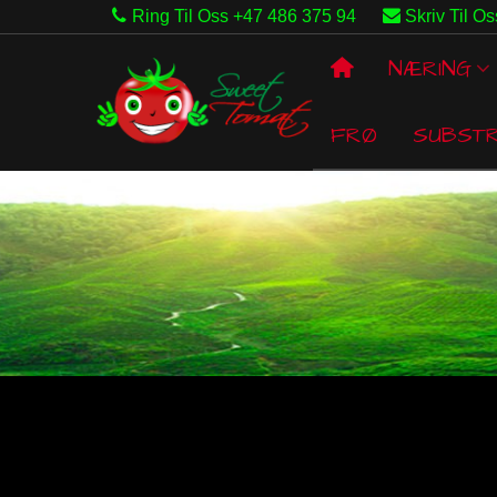
Ring Til Oss +47 486 375 94
Skriv Til Os
NÆRING
FRØ
SUBST