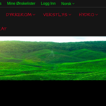
s
Mine Ønskelister
Logg Inn
Norsk
DYRKEROM
VEKSTLYS
HYDRO
RAT