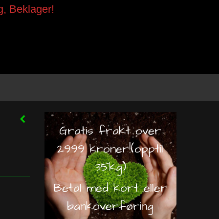
g, Beklager!
Gratis frakt over
2999 kroner!(opptil
35kg)
Betal med kort eller
bankoverføring