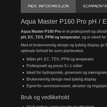
MER INFORMASJON
KOMMENTA
Aqua Master P160 Pro pH / E
Aqua Master P160 Pro
er et profesjonelt og allsi
pH, EC, TDS, PPM og temperatur
, og er ideell 
Med et brukervennlig design og tydelig display gir 
optimale forhold for sunn plantevekst.
Måler pH, EC, TDS, PPM og temperatur
Profesjonell og presis 5-i-1 måler
Ideell for hydroponikk, growroom og næringslø
Brukervennlig design med tydelig display
Egnet for vannreservoarer, akvarier og irrigasj
Bruk og vedlikehold
Skyll proben i rent vann før og etter bruk