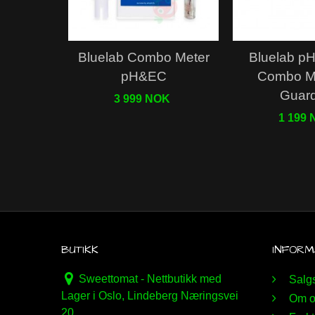
Bluelab Combo Meter
Bluelab pH-
pH&EC
Combo M
Guard
3 999 NOK
1 199
BUTIKK
INFORM
Sweettomat - Nettbutikk med
Salgs
Lager i Oslo, Lindeberg Næringsvei
Om o
20