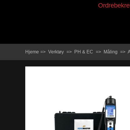
Ordrebekref
Hjeme
=>
Verktøy
=>
PH & EC
=>
Måling
=>
A