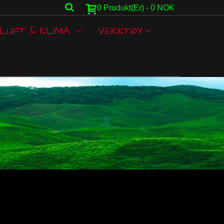
0
Produkt(er)
-
0 NOK
LUFT & KLIMA
VERKTØY