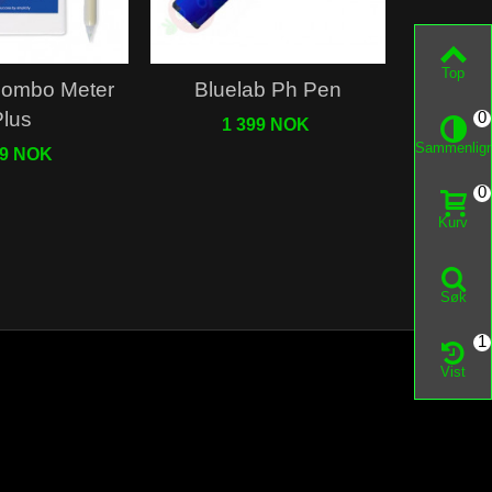
Top
Combo Meter
Bluelab Ph Pen
Blu
Plus
0
1 399 NOK
1
Sammenlig
99 NOK
0
Kurv
Søk
1
Vist