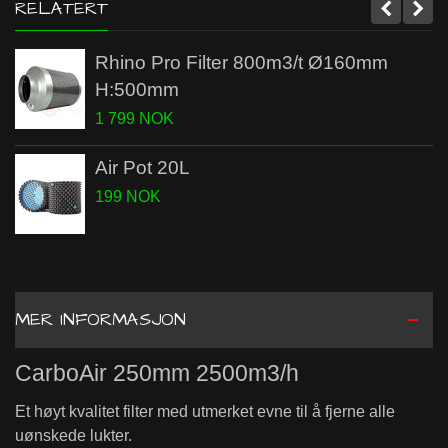
RELATERT
Rhino Pro Filter 800m3/t Ø160mm
H:500mm
1 799 NOK
Air Pot 20L
199 NOK
MER INFORMASJON
CarboAir 250mm 2500m3/h
Et høyt kvalitet filter med utmerket evne til å fjerne alle
uønskede lukter.