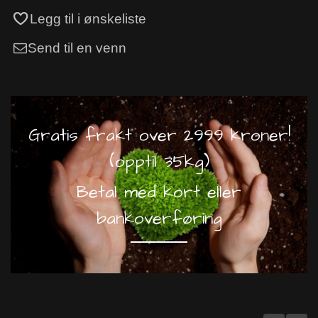
Legg til i ønskeliste
Send til en venn
Gratis frakt over 2999 kroner!
(opptil 35kg)
Betal med kort eller
bankoverføring